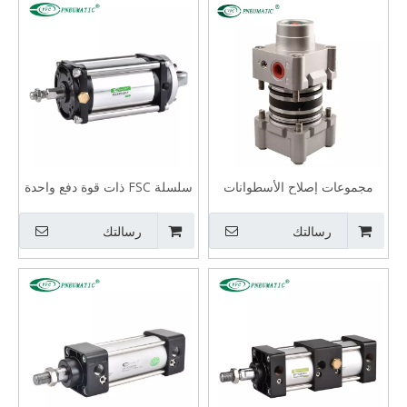
مجموعات إصلاح الأسطوانات
سلسلة FSC ذات قوة دفع واحدة
من سلسلة DNC ISO 6431
واحتكاك منخفض تقنية النيوماتيك
تقنية النيوماتيك
اسطوانة
رسالتك
رسالتك