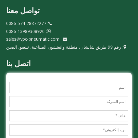
تواصل معنا
: 0086-574-28872277

: 0086-13989308920

sales@vpc-pneumatic.com
:

رقم 99 طريق شانشان، منطقة وانغتشون الصناعية، نينغبو، الصين

:
اتصل بنا