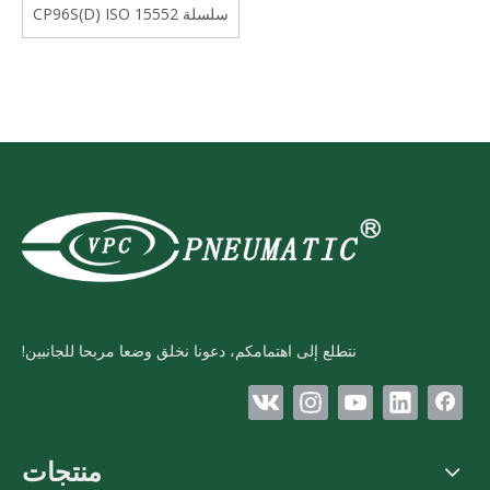
سلسلة CP96S(D) ISO 15552
أسطوانة مفردة قياسية مزدوجة
الفعل
نتطلع إلى اهتمامكم، دعونا نخلق وضعا مربحا للجانبين!
منتجات