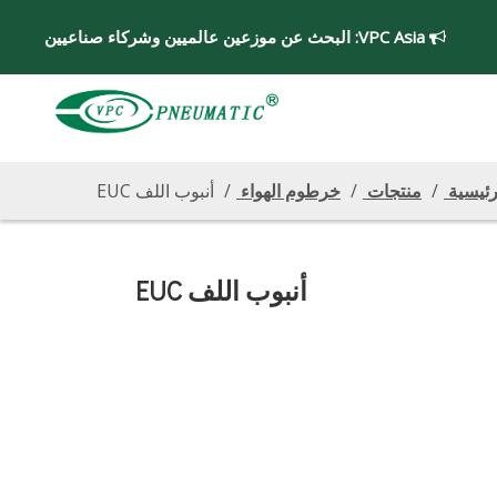
VPC Asia:
البحث عن موزعين عالميين وشركاء صناعيين

رئيسية
/
منتجات
/
خرطوم الهواء
/
أنبوب اللف EUC
أنبوب اللف EUC