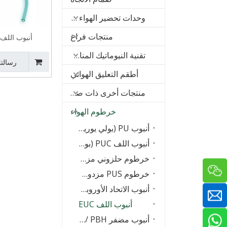
وحدات تحضير الهواء (FRL)
منتجات فراغ
أنبوب اللف EUC (الأثير
تقنية النيوماتيك المناسب
رسالت
أطقم التعليق الهوائي
منتجات أخرى ذات صلة
خرطوم الهواء
أنبوب PU (بولي يوريثين بوليستر)
أنبوب اللف PUC (بوليستر بولي يوريثين)
خرطوم حلزوني مزدوج (متعدد الصفوف) من PUCL
خرطوم PUS مزدوج (متعدد الصفوف) ، خرطوم مجمع
أنبوب الاتحاد الأوروبي (البولي يوريثين القائم على الأثير ، درجة الطعام)
أنبوب اللف EUC
أنبوب مضفر PBH / أنبوب الغزل