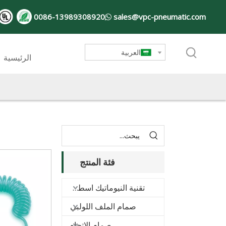
0086-13989308920
sales@vpc-pneumatic.com

العربية
الرئيسية
فئة المنتج
تقنية النيوماتيك اسطوانة
صمام الملف اللولبي
صمام الاتجاه